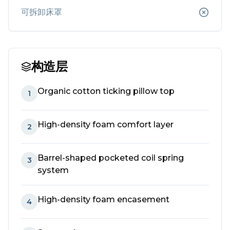
可拆卸床罩
构造层
Organic cotton ticking pillow top
1
High-density foam comfort layer
2
Barrel-shaped pocketed coil spring
3
system
High-density foam encasement
4