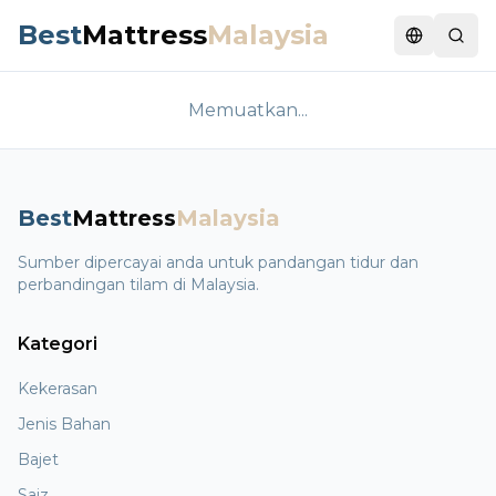
Best
Mattress
Malaysia
Switch la
Memuatkan...
Best
Mattress
Malaysia
Sumber dipercayai anda untuk pandangan tidur dan
perbandingan tilam di Malaysia.
Kategori
Kekerasan
Jenis Bahan
Bajet
Saiz