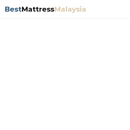
Best
Mattress
Malaysia