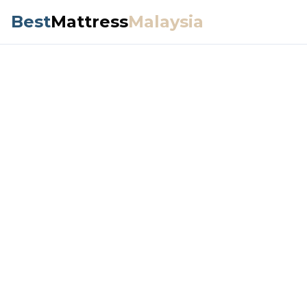
Best
Mattress
Malaysia