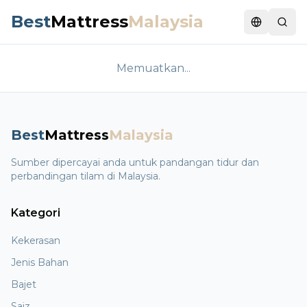
Best
Mattress
Malaysia
Switch la
Memuatkan...
Best
Mattress
Malaysia
Sumber dipercayai anda untuk pandangan tidur dan
perbandingan tilam di Malaysia.
Kategori
Kekerasan
Jenis Bahan
Bajet
Saiz